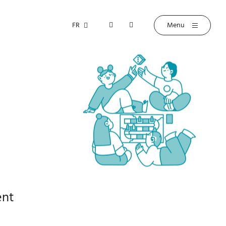
FR
ent