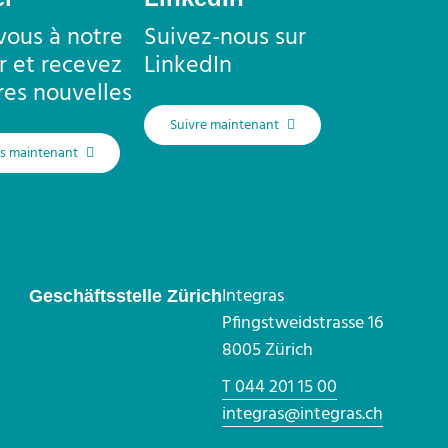
ous à notre
Suivez-nous sur
r et recevez
LinkedIn
res nouvelles
Suivre maintenant
us maintenant
Integras
Geschäftsstelle Zürich
Pfingstweidstrasse 16
8005 Zürich
T 044 201 15 00
integras@integras.ch