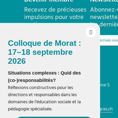
Recevez de précieuses
Abonnez-v
impulsions pour votre
newslette
pratique
les derniè
En savoir plus
Inscrivez-vo
Colloque de Morat :
17–18 septembre
2026
Situations complexes : Quid des
Integras
Secrétariat romand
(co-)responsabilités?
Place de la Riponne 5
Réflexions constructives pour les
1005 Lausanne
directions et responsables dans les
domaines de l’éducation sociale et la
T 021 601 65 40
pédagogie spécialisée.
romandie@integras.ch