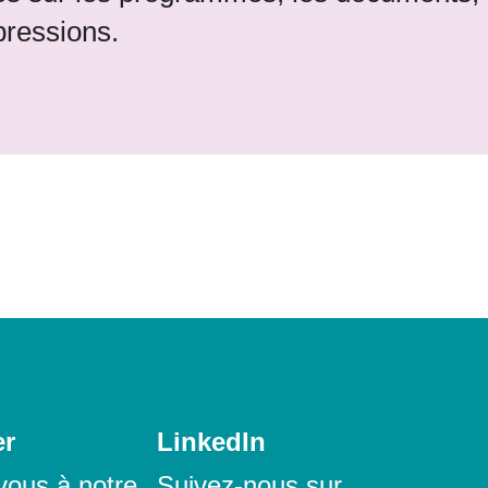
pressions.
er
LinkedIn
ous à notre
Suivez-nous sur