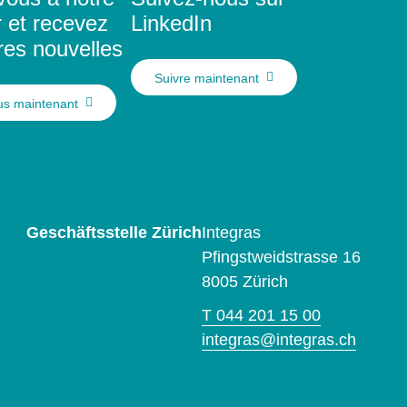
r et recevez
LinkedIn
res nouvelles
Suivre maintenant
us maintenant
Geschäftsstelle Zürich
Integras
Pfingstweidstrasse 16
8005 Zürich
T 044 201 15 00
integras@integras.ch