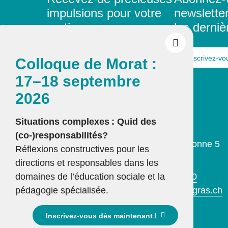
impulsions pour votre
newslette
pratique
les derniè
En savoir plus
Inscrivez-vo
Colloque de Morat :
17–18 septembre
2026
Situations complexes : Quid des
Secrétariat romand
Integras
(co-)responsabilités?
Place de la Riponne 5
Réflexions constructives pour les
1005 Lausanne
directions et responsables dans les
domaines de l’éducation sociale et la
T 021 601 65 40
pédagogie spécialisée.
romandie@integras.ch
Inscrivez-vous dès maintenant !