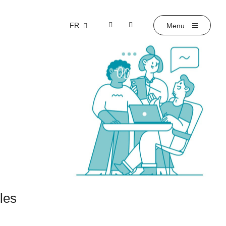
FR
les