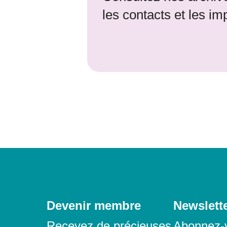
les contacts et les im
Contact
Devenir membre
Newslett
Recevez de précieuses
Abonnez-v