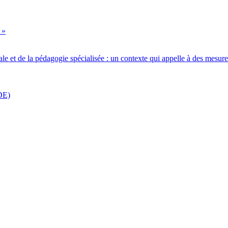
 »
iale et de la pédagogie spécialisée : un contexte qui appelle à des mesur
DE)