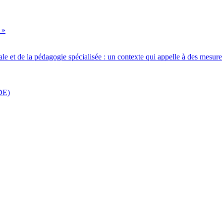
 »
iale et de la pédagogie spécialisée : un contexte qui appelle à des mesur
DE)