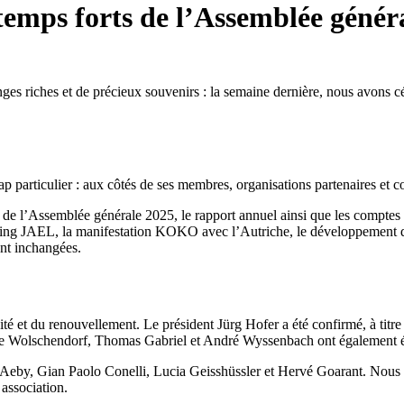
temps forts de l’Assemblée généra
ges riches et de précieux souvenirs : la semaine dernière, nous avons c
p particulier : aux côtés de ses membres, organisations partenaires et 
al de l’Assemblée générale 2025, le rapport annuel ainsi que les compte
earning JAEL, la manifestation KOKO avec l’Autriche, le développement 
ent inchangées.
uité et du renouvellement. Le président Jürg Hofer a été confirmé, à titr
e Wolschendorf, Thomas Gabriel et André Wyssenbach ont également ét
 Aeby, Gian Paolo Conelli, Lucia Geisshüssler et Hervé Goarant. Nous 
 association.