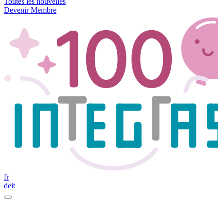
Toutes les nouvelles
Devenir Membre
fr
de
it