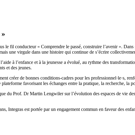
 »
 sous le fil conducteur « Comprendre le passé, construire l’avenir ». D
 mais une virgule dans une histoire qui continue de s’écrire collectiveme
e l’aide à l’enfance et à la jeunesse a évolué, au rythme des transformat
nts et des jeunes.
nt créer de bonnes conditions-cadres pour les professionnel·le·s, renfo
ateforme favorisant les échanges entre la pratique, la recherche, la poli
que du Prof. Dr Martin Lengwiler sur l’évolution des espaces de vie des 
0 ans, Integras est portée par un engagement commun en faveur des enfan