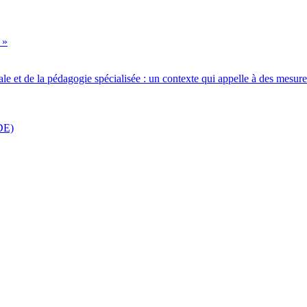
 »
iale et de la pédagogie spécialisée : un contexte qui appelle à des mesur
DE)