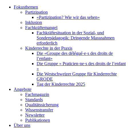
Fokusthemen
Partizipation
«Partizipation? Wie wir das sehen»
Inklusion
Fachkräftemangel
Fachkräftesituation in der Sozial- und
Sonderpädagogik: Dringende Massnahmen
erforderlich
Kinderrechte in der Praxis
Die «Groupe des délégué·e·s des droits de
l’enfant»
Die Gruppe « Praticien·ne·s des droits de l’enfant
»
Die Westschweizer Gruppe für Kinderrechte
GRODE
Tag der Kinderrechte 2025
Angebote
Fachmagazin
Standards
Qualitätssicherung
Wissenstransfer
Newsletter
Publikationen
Über uns