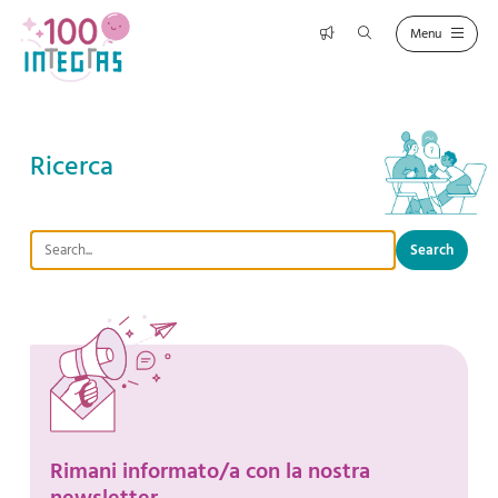
Ricerca
Search string (at lest 3 signs)
Rimani informato/a con la nostra