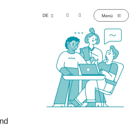
DE
und
g