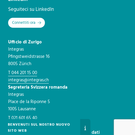
Seguiteci su LinkedIn
Connettiti ora
Ufficio di Zurigo
Integras
Pfingstweidstrasse 16
8005 Zürich
T 044 201 15 00
integras@integras.ch
Segreteria Svizzera romanda
Integras
Place de la Riponne 5
1005 Lausanne
T 021 601 65 40
BENVENUTI SUL NOSTRO NUOVO
romandie@integras.ch
SITO WEB
Contatti
Informazioni legali
Protezione dei dati