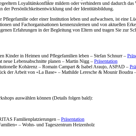
eeltern Loyalitätskonflikte mildern oder verhindern und dadurch das 
 der Persönlichkeitsentwicklung und der Identitätsbildung.
 Pflegefamilie oder einer Institution leben und aufwachsen, ist eine 
tutionen und Fachorganisationen kennenzulernen und von aktuellen Erke
eigenen Erfahrungen in der Begleitung von Eltern und tragen Sie zur Sc
eren Kinder in Heimen und Pflegefamilien leben – Stefan Schnurr –
Präs
nrat neue Lebensabschnitte planen – Martin Nigg –
Präsentation
stitutionelle Kohärenz – Romain Campart & Isabel Araujo, ASPAD –
Prä
stück der Arbeit von «La Base» – Mathilde Leresche & Mounir Boudra 
rkshops auswählen können (Details folgen bald):
ARITAS Familienplatzierungen –
Präsentation
t Familien» – Wohn- und Tageszentrum Heizenholz