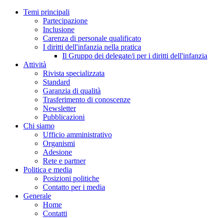
Temi principali
Partecipazione
Inclusione
Carenza di personale qualificato
I diritti dell'infanzia nella pratica
Il Gruppo dei delegate/i per i diritti dell'infanzia
Attività
Rivista specializzata
Standard
Garanzia di qualità
Trasferimento di conoscenze
Newsletter
Pubblicazioni
Chi siamo
Ufficio amministrativo
Organismi
Adesione
Rete e partner
Politica e media
Posizioni politiche
Contatto per i media
Generale
Home
Contatti